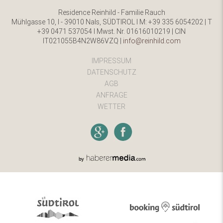
Residence Reinhild - Familie Rauch
Mühlgasse 10, I - 39010 Nals, SÜDTIROL l M: +39 335 6054202 | T
+39 0471 537054 l Mwst. Nr. 01616010219 | CIN
IT021055B4N2W86VZQ |
info@reinhild.com
IMPRESSUM
DATENSCHUTZ
AGB
ANFRAGE
WETTER