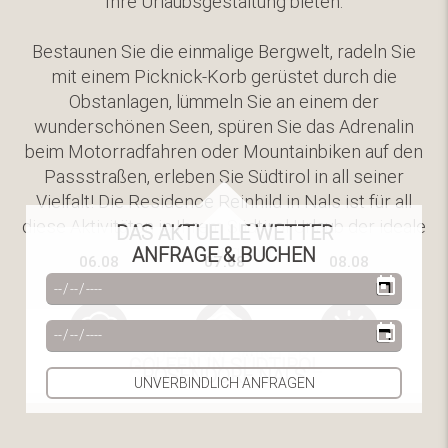
Ihre Urlaubsgestaltung bieten.
Bestaunen Sie die einmalige Bergwelt, radeln Sie
mit einem Picknick-Korb gerüstet durch die
Obstanlagen, lümmeln Sie an einem der
wunderschönen Seen, spüren Sie das Adrenalin
beim Motorradfahren oder Mountainbiken auf den
Passstraßen, erleben Sie Südtirol in all seiner
Vielfalt! Die Residence Reinhild in Nals ist für all
diese Aktivitäten in Ihrem Südtirol Urlaub der ideale
DAS AKTUELLE WETTER
Ausgangsort.
ANFRAGE & BUCHEN
06.08
07.08
08.08
23° - 34°
15° - 28°
26° - 33°
360° SÜDTIROL
SÜDTIROL WINTER
GOLFEN IN SÜDTIROL
ROSENDORF NALS